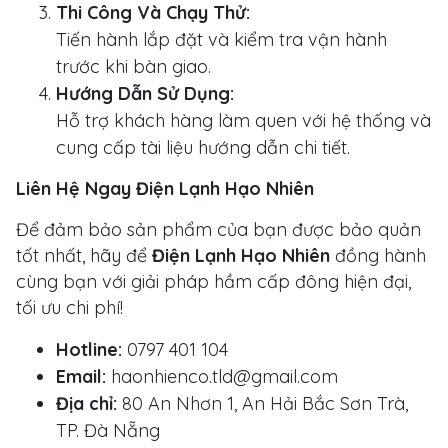
Thi Công Và Chạy Thử:
Tiến hành lắp đặt và kiểm tra vận hành
trước khi bàn giao.
Hướng Dẫn Sử Dụng:
Hỗ trợ khách hàng làm quen với hệ thống và
cung cấp tài liệu hướng dẫn chi tiết.
Liên Hệ Ngay Điện Lạnh Hạo Nhiên
Để đảm bảo sản phẩm của bạn được bảo quản
tốt nhất, hãy để
Điện Lạnh Hạo Nhiên
đồng hành
cùng bạn với giải pháp hầm cấp đông hiện đại,
tối ưu chi phí!
Hotline:
0797 401 104
Email:
haonhienco.tld@gmail.com
Địa chỉ:
80 An Nhơn 1, An Hải Bắc Sơn Trà,
TP. Đà Nẵng