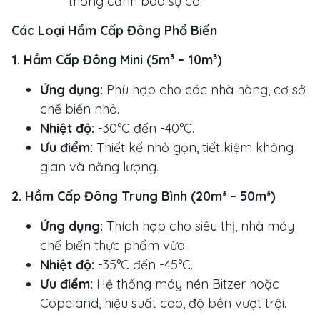
thống cảnh báo sự cố.
Các Loại Hầm Cấp Đông Phổ Biến
1. Hầm Cấp Đông Mini (5m³ – 10m³)
Ứng dụng:
Phù hợp cho các nhà hàng, cơ sở
chế biến nhỏ.
Nhiệt độ:
-30°C đến -40°C.
Ưu điểm:
Thiết kế nhỏ gọn, tiết kiệm không
gian và năng lượng.
2. Hầm Cấp Đông Trung Bình (20m³ – 50m³)
Ứng dụng:
Thích hợp cho siêu thị, nhà máy
chế biến thực phẩm vừa.
Nhiệt độ:
-35°C đến -45°C.
Ưu điểm:
Hệ thống máy nén Bitzer hoặc
Copeland, hiệu suất cao, độ bền vượt trội.