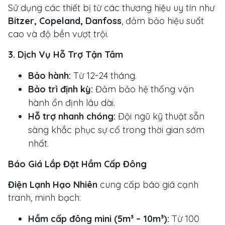
Sử dụng các thiết bị từ các thương hiệu uy tín như
Bitzer, Copeland, Danfoss
, đảm bảo hiệu suất
cao và độ bền vượt trội.
3. Dịch Vụ Hỗ Trợ Tận Tâm
Bảo hành:
Từ 12-24 tháng.
Bảo trì định kỳ:
Đảm bảo hệ thống vận
hành ổn định lâu dài.
Hỗ trợ nhanh chóng:
Đội ngũ kỹ thuật sẵn
sàng khắc phục sự cố trong thời gian sớm
nhất.
Báo Giá Lắp Đặt Hầm Cấp Đông
Điện Lạnh Hạo Nhiên
cung cấp báo giá cạnh
tranh, minh bạch:
Hầm cấp đông mini (5m³ – 10m³):
Từ 100