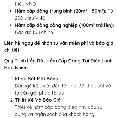
triệu VNĐ.
Hầm cấp đông trung bình (20m³ – 50m³):
Từ
200 triệu VNĐ.
Hầm cấp đông công nghiệp (100m³ trở lên):
Báo giá tùy chỉnh.
Liên hệ ngay để nhận tư vấn miễn phí và báo giá
chi tiết!
Quy Trình Lắp Đặt Hầm Cấp Đông Tại Điện Lạnh
Hạo Nhiên
Khảo Sát Mặt Bằng:
Đội ngũ kỹ thuật đến tận nơi để khảo sát và
tư vấn giải pháp tối ưu.
Thiết Kế Và Báo Giá:
Thiết kế hầm cấp đông theo nhu cầu sử
dụng và ngân sách của khách hàng.