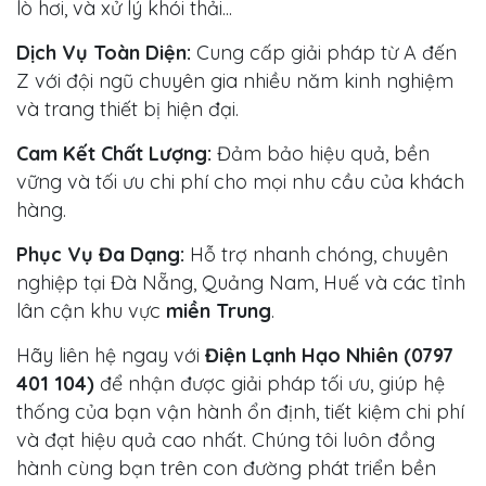
lò hơi, và xử lý khói thải...
Dịch Vụ Toàn Diện:
Cung cấp giải pháp từ A đến
Z với đội ngũ chuyên gia nhiều năm kinh nghiệm
và trang thiết bị hiện đại.
Cam Kết Chất Lượng:
Đảm bảo hiệu quả, bền
vững và tối ưu chi phí cho mọi nhu cầu của khách
hàng.
Phục Vụ Đa Dạng:
Hỗ trợ nhanh chóng, chuyên
nghiệp tại Đà Nẵng, Quảng Nam, Huế và các tỉnh
lân cận khu vực
miền Trung
.
Hãy liên hệ ngay với
Điện Lạnh Hạo Nhiên (0797
401 104)
để nhận được giải pháp tối ưu, giúp hệ
thống của bạn vận hành ổn định, tiết kiệm chi phí
và đạt hiệu quả cao nhất. Chúng tôi luôn đồng
hành cùng bạn trên con đường phát triển bền