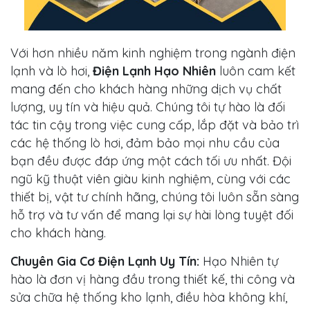
Với hơn nhiều năm kinh nghiệm trong ngành điện
lạnh và lò hơi,
Điện Lạnh Hạo Nhiên
luôn cam kết
mang đến cho khách hàng những dịch vụ chất
lượng, uy tín và hiệu quả. Chúng tôi tự hào là đối
tác tin cậy trong việc cung cấp, lắp đặt và bảo trì
các hệ thống lò hơi, đảm bảo mọi nhu cầu của
bạn đều được đáp ứng một cách tối ưu nhất. Đội
ngũ kỹ thuật viên giàu kinh nghiệm, cùng với các
thiết bị, vật tư chính hãng, chúng tôi luôn sẵn sàng
hỗ trợ và tư vấn để mang lại sự hài lòng tuyệt đối
cho khách hàng.
Chuyên Gia Cơ Điện Lạnh Uy Tín:
Hạo Nhiên tự
hào là đơn vị hàng đầu trong thiết kế, thi công và
sửa chữa hệ thống kho lạnh, điều hòa không khí,