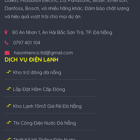
Daikin, Mitsubishi Electric, LG, Panasonic, Bitzer, Emerson,
Danfoss, Bosch, và nhiều hãng khác. Đảm bảo chất lượng
và hiệu quả vượt trội cho mọi dự án.
80 An Nhơn 1, An Hải Bắc Sơn Trà, TP. Đà Nẵng
0797 401 104
haonhienco.tld@gmail.com
DỊCH VỤ ĐIỆN LẠNH
Kho trữ đông đà nẵng
Lắp Đặt Hầm Cấp Đông
Kho Lạnh 10m3 Giá Rẻ Đà Nẵng
Thi Công Điện Nước Đà Nẵng
Thiết Kế Hệ Thống Điện Nước