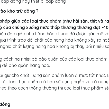
tủ cấp đông hay thiết bị cấp đông.
vào kho trữ đông ?
háp giúp các loại thực phẩm (như hải sản, thịt và r
t độ của chúng xuống mức thấp thường thường đạt -40
 hiểu đơn giản như hàng hóa chúng đã được gây mê v
ì quá trình trao đổi chất của hàng hóa không xảy ra h
nghĩa chất lượng hàng hóa không bị thay đổi nhiều so
g cách hạ nhiệt độ bảo quản của các loại thực phẩm
g để bảo quản hàng hóa.
 sẽ giữ cho chất lượng sản phẩm luôn ở mức tốt nhất.
các loại thực phẩm có hạn sử dụng ngắn và có nguy 
eo theo cách thông thường thì các loại thực phẩm s
 đông