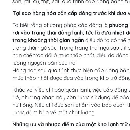
sản, rau củ, thịt,...sau quá trình cấp đông bằng 
Tại sao hàng hóa cần cấp đông trước khi đưa 
Ta biết rằng phương pháp cấp đông là
phương p
rơi vào trạng thái đông lạnh, tức là đưa nhiệ
trong khoảng thời gian ngắn
điều đó ta có thể
trạng thái ngủ sâu. Trong trạng thái ngủ sâu th
hạn chế trao đổi ở mức thấp nhất, điều đó đồng 
lượng nguyên bản của nó.
Hàng hóa sau quá trình thực hiện cấp đông bằn
mức thấp nhất được đưa vào trong kho trữ đôn
Khác với việc chỉ bảo quản lạnh, việc cấp đông
đó, phương pháp này còn được sử dụng để bảo 
hư hỏng. Nếu chỉ đưa sản phẩm vào bảo quản th
được đảm bảo về mặt chất lượng.
Những ưu và nhược điểm của một kho lạnh trữ