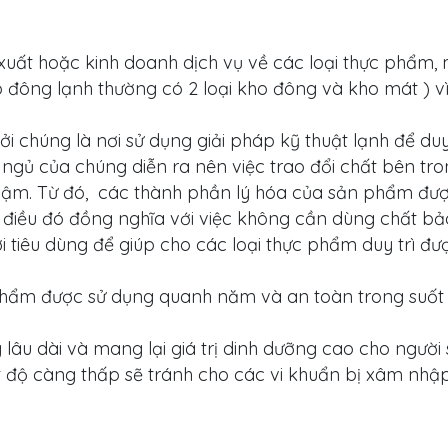
 xuất hoặc kinh doanh dịch vụ về các loại thực phẩm,
o đông lạnh thường có 2 loại kho đông và kho mát ) v
chúng là nơi sử dụng giải pháp kỹ thuật lạnh để duy 
ủ của chúng diễn ra nên việc trao đổi chất bên tron
chậm. Từ đó, các thành phần lý hóa của sản phẩm đư
 điều đó đồng nghĩa với việc không cần dùng chất b
i tiêu dùng để giúp cho các loại thực phẩm duy trì đượ
hẩm được sử dụng quanh năm và an toàn trong suốt 
u dài và mang lại giá trị dinh dưỡng cao cho người 
t độ càng thấp sẽ tránh cho các vi khuẩn bị xâm nhậ