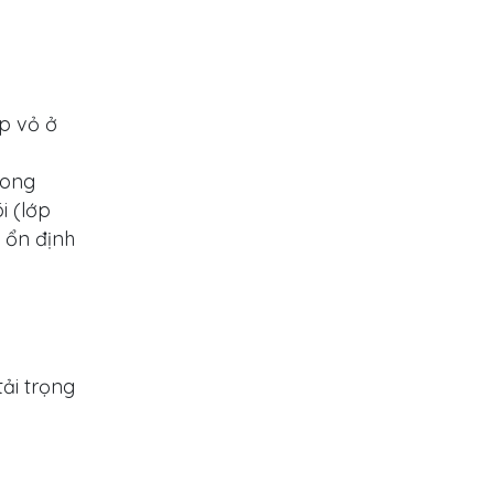
p vỏ ở
rong
i (lớp
h ổn định
ải trọng