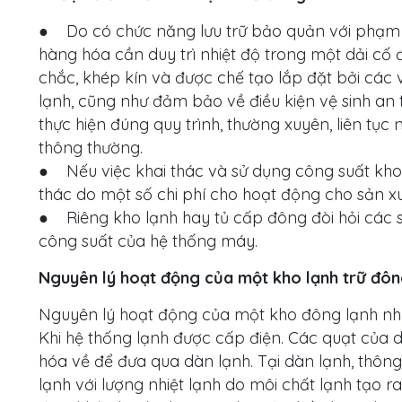
● Do có chức năng lưu trữ bảo quản với phạm vi
hàng hóa cần duy trì nhiệt độ trong một dải cố 
chắc, khép kín và được chế tạo lắp đặt bởi các v
lạnh, cũng như đảm bảo về điều kiện vệ sinh an
thực hiện đúng quy trình, thường xuyên, liên tục 
thông thường.
● Nếu việc khai thác và sử dụng công suất kho 
thác do một số chi phí cho hoạt động cho sản xuấ
● Riêng kho lạnh hay tủ cấp đông đòi hỏi các s
công suất của hệ thống máy.
Nguyên lý hoạt động của một kho lạnh trữ đô
Nguyên lý hoạt động của một kho đông lạnh nh
Khi hệ thống lạnh được cấp điện. Các quạt của d
hóa về để đưa qua dàn lạnh. Tại dàn lạnh, thông
lạnh với lượng nhiệt lạnh do môi chất lạnh tạo r