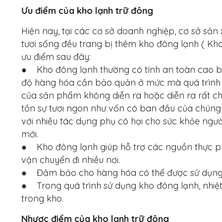
Ưu điểm của kho lạnh trữ đông
Hiện nay, tại các cơ sở doanh nghiệp, cơ sở sản
tươi sống đều trang bị thêm kho đông lạnh ( Kh
ưu điểm sau đây:
● Kho đông lạnh thường có tính an toàn cao bởi 
độ hàng hóa cần bảo quản ở mức mà quá trình ng
của sản phẩm không diễn ra hoặc diễn ra rất 
tồn sự tươi ngon như vốn có ban đầu của chúng
với nhiều tác dụng phụ có hại cho sức khỏe ngườ
mới.
● Kho đông lạnh giúp hỗ trợ các nguồn thực p
vận chuyển đi nhiều nơi.
● Đảm bảo cho hàng hóa có thể được sử dụng lâ
● Trong quá trình sử dụng kho đông lạnh, nhiệ
trong kho.
Nhược điểm của kho lạnh trữ đông