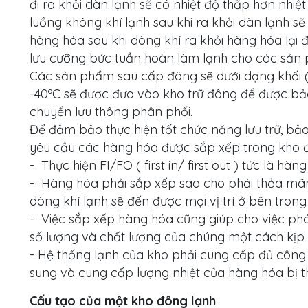
đi ra khỏi dàn lạnh sẽ có nhiệt độ thấp hơn nhiệt
luồng không khí lạnh sau khi ra khỏi dàn lạnh sẽ 
hàng hóa sau khi dòng khí ra khỏi hàng hóa lại
lưu cưỡng bức tuần hoàn làm lạnh cho các sản
Các sản phẩm sau cấp đông sẽ dưới dạng khối (
-40ºC sẽ được đưa vào kho trữ đông để được bảo 
chuyển lưu thông phân phối.
Để đảm bảo thực hiện tốt chức năng lưu trữ, bảo
yêu cầu các hàng hóa được sắp xếp trong kho 
- Thực hiện FI/FO ( first in/ first out ) tức là h
- Hàng hóa phải sắp xếp sao cho phải thỏa mãn 
dòng khí lạnh sẽ đến được mọi vị trí ở bên trong
- Việc sắp xếp hàng hóa cũng giúp cho việc phá
số lượng và chất lượng của chúng một cách kịp t
- Hệ thống lạnh của kho phải cung cấp đủ công 
sung và cung cấp lượng nhiệt của hàng hóa bị th
Cấu tạo của một kho đông lạnh