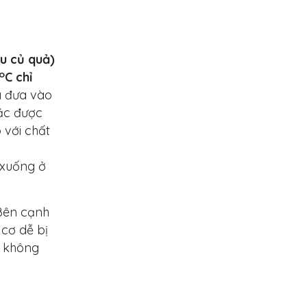
au củ quả)
o
C chỉ
à đưa vào
oặc được
 với chất
 xuống ở
 Bên cạnh
cơ dễ bị
ẽ không