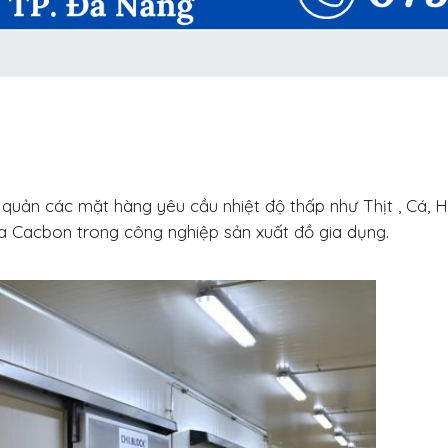
uản các mặt hàng yêu cầu nhiệt độ thấp như Thịt , Cá, Hả
ựa Cacbon trong công nghiệp sản xuất đồ gia dụng.