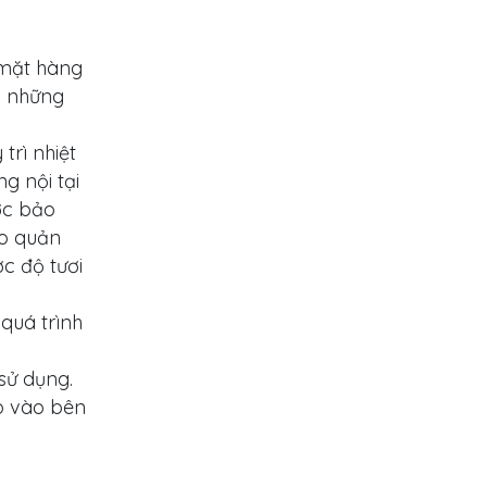
 mặt hàng
ì những
trì nhiệt
g nội tại
ợc bảo
ảo quản
c độ tươi
quá trình
sử dụng.
p vào bên