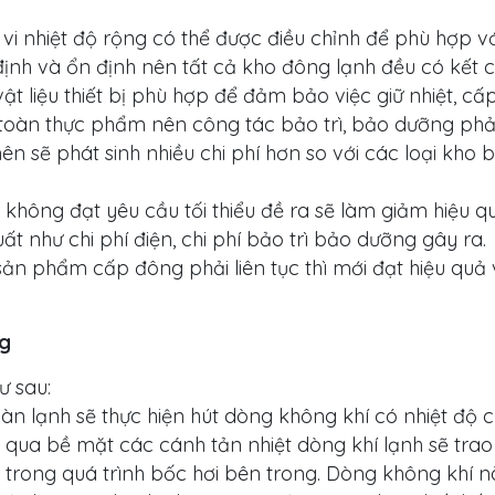
 nhiệt độ rộng có thể được điều chỉnh để phù hợp với
định và ổn định nên tất cả kho đông lạnh đều có kết 
ật liệu thiết bị phù hợp để đảm bảo việc giữ nhiệt, cấ
 toàn thực phẩm nên công tác bảo trì, bảo dưỡng phả
nên sẽ phát sinh nhiều chi phí hơn so với các loại kho
không đạt yêu cầu tối thiểu đề ra sẽ làm giảm hiệu q
t như chi phí điện, chi phí bảo trì bảo dưỡng gây ra.
ản phẩm cấp đông phải liên tục thì mới đạt hiệu quả
ng
ư sau:
àn lạnh sẽ thực hiện hút dòng không khí có nhiệt độ 
 qua bề mặt các cánh tản nhiệt dòng khí lạnh sẽ trao 
a trong quá trình bốc hơi bên trong. Dòng không khí n