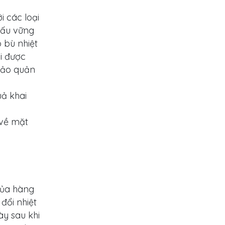
 các loại
cấu vững
p bù nhiệt
i được
 bảo quản
uả khai
 về mặt
của hàng
đổi nhiệt
ày sau khi