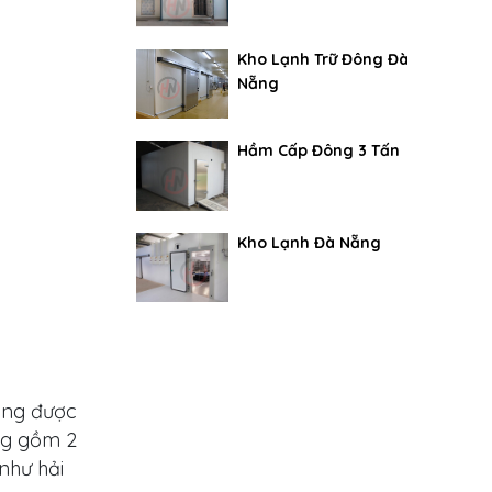
Kho Lạnh Trữ Đông Đà
Nẵng
Hầm Cấp Đông 3 Tấn
Kho Lạnh Đà Nẵng
húng được
ông gồm 2
như hải