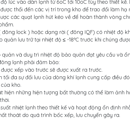
 độ lúc vào dàn lạnh từ 6oC tới 10oC tùy theo thiết kế
được thổi đến các vị trí trong kho để trao đổi làm hạ 
 được các quạt lạnh hút kéo về để hoàn thành vòng ch
 phẩm.
 đông lock ) hoặc dạng rời ( đông IQF) có nhiệt độ 
quản lưu trữ tại nhiệt độ ≤ -18ºC trước khi chúng đượ
 quản và duy trì nhiệt độ bảo quản đạt yêu cầu và ổn 
đông lạnh phải đảm bảo:
àng được xếp vào trước sẽ được xuất ra trước.
tối đa sự đối lưu của dòng khí lạnh cung cấp điều đó
 của kho.
t hiện những hiện tượng bất thường có thể làm ảnh h
hời.
suất nhiệt lạnh theo thiết kế và hoạt động ổn định n
ất thoát do quá trình bốc xếp, lưu chuyển gây ra.