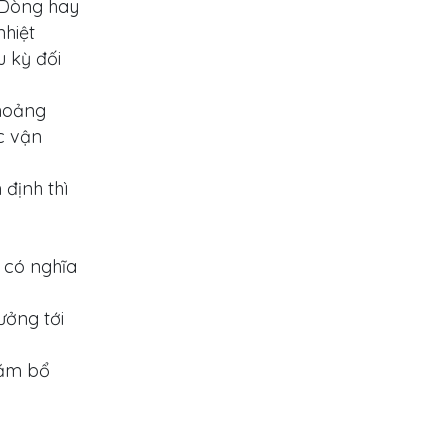
. Dòng hay
nhiệt
u kỳ đối
khoảng
c vận
định thì
 có nghĩa
ưởng tới
hằm bổ