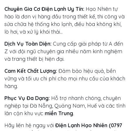
Chuyên Gia Cơ Điện Lạnh Uy Tín:
Hạo Nhiên tự
hào là đơn vị hàng đầu trong thiết kế, thi công và
sửa chữa hệ thống kho lạnh, điều hòa không khí,
lò hơi, và xử lý khói thải...
Dịch Vụ Toàn Diện:
Cung cấp giải pháp từ A đến
Z với đội ngũ chuyên gia nhiều năm kinh nghiệm
và trang thiết bị hiện đại.
Cam Kết Chất Lượng:
Đảm bảo hiệu quả, bền
vững và tối ưu chi phí cho mọi nhu cầu của khách
hàng.
Phục Vụ Đa Dạng:
Hỗ trợ nhanh chóng, chuyên
nghiệp tại Đà Nẵng, Quảng Nam, Huế và các tỉnh
lân cận khu vực
miền Trung
.
Hãy liên hệ ngay với
Điện Lạnh Hạo Nhiên (0797